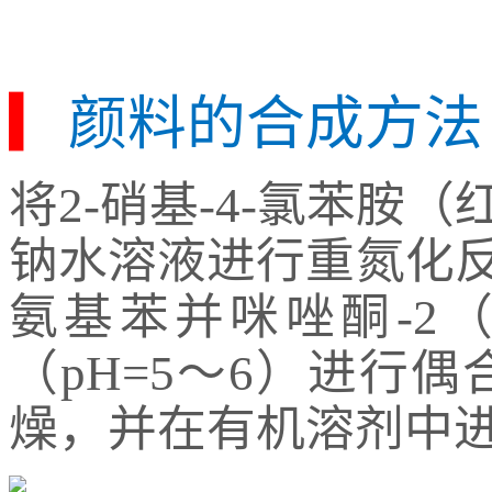
▎
颜料的合成方法
将2-硝基-4-氯苯胺
钠水溶液进行重氮化反
氨基苯并咪唑酮-2
（pH=5～6）进行
燥，并在有机溶剂中