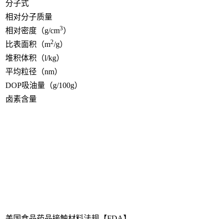
分子式
相对分子质量
3
相对密度（g/cm
）
2
比表面积（m
/g）
堆积体积（l/kg）
平均粒径（nm）
DOP吸油量（g/100g）
卤素含量
美国食品药品接触材料法规【FDA】