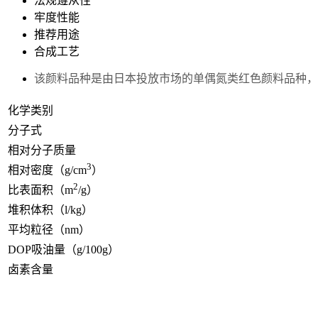
法规遵从性
牢度性能
推荐用途
合成工艺
该颜料品种是由日本投放市场的单偶氮类红色颜料品种，
化学类别
分子式
相对分子质量
3
相对密度（g/cm
）
2
比表面积（m
/g）
堆积体积（l/kg）
平均粒径（nm）
DOP吸油量（g/100g）
卤素含量