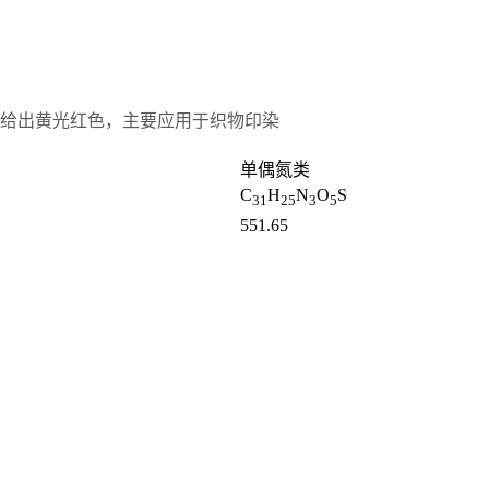
给出黄光红色，主要应用于织物印染
单偶氮类
C
H
N
O
S
31
25
3
5
551.65