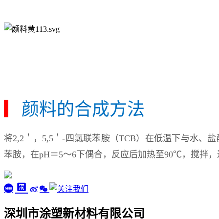
▎
颜料的合成方法
将
2,2＇，5,5＇-四氯联苯胺（TCB）在低温下与
苯胺，在pH＝5～6下偶合，反应后加热至90℃，搅拌
深圳市涂塑新材料有限公司