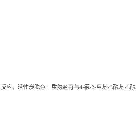
反应，活性炭脱色；重氮盐再与4-氯-2-甲基乙酰基乙酰