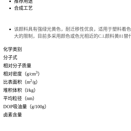
推荐用途
合成工艺
该
颜料具有强绿光黄色，耐迁移性优良，适用于塑料着色
大的限制，目前多采用颜色或色光相近的C.l.颜料黄81替
化学类别
分子式
相对分子质量
3
相对密度（g/cm
）
2
比表面积（m
/g）
堆积体积（l/kg）
平均粒径（nm）
DOP吸油量（g/100g）
卤素含量