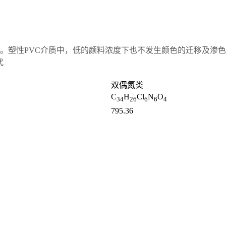
。塑性PVC介质中，低的颜料浓度下也不发生颜色的迁移及渗
代
双偶氮类
C
H
Cl
N
O
34
26
6
6
4
795.36