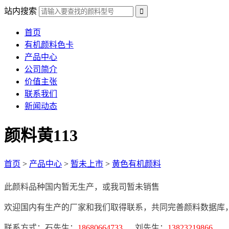
站内搜索
首页
有机颜料色卡
产品中心
公司简介
价值主张
联系我们
新闻动态
颜料黄113
首页
>
产品中心
>
暂未上市
>
黄色有机颜料
此颜料品种国内暂无生产，或我司暂未销售
欢迎国内有生产的厂家和我们取得联系，共同完善颜料数据库
联系方式：石先生：
18680664733
刘先生：
13823219866