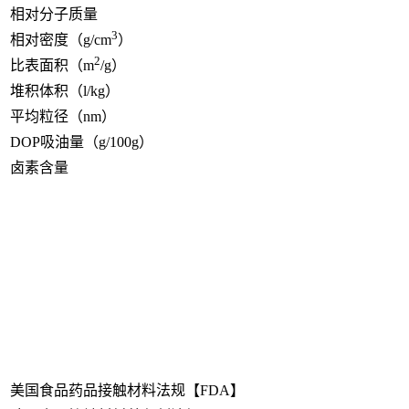
相对分子质量
3
相对密度（g/cm
）
2
比表面积（m
/g）
堆积体积（l/kg）
平均粒径（nm）
DOP吸油量（g/100g）
卤素含量
美国食品药品接触材料法规【FDA】