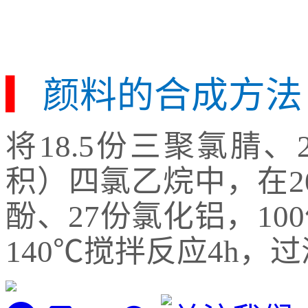
▎
颜料的合成方法
将18.5份三聚氯腈、
积）四氯乙烷中，在20
酚、27份氯化铝，1
140℃搅拌反应4h，过