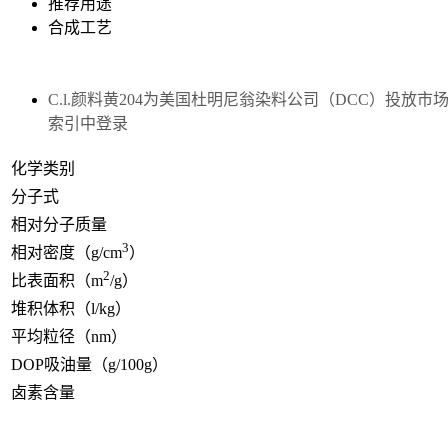
推荐用途
合成工艺
C.l.
颜料黄204为美国杜明尼翁染料公司（DCC）投放
索引中登录
化学类别
分子式
相对分子质量
3
相对密度（g/cm
）
2
比表面积（m
/g）
堆积体积（l/kg）
平均粒径（nm）
DOP吸油量（g/100g）
卤素含量