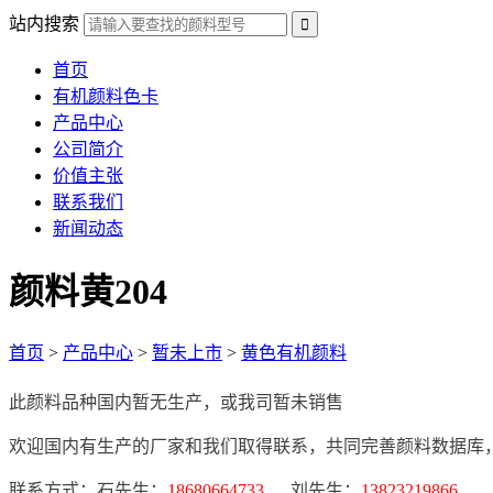
站内搜索
首页
有机颜料色卡
产品中心
公司简介
价值主张
联系我们
新闻动态
颜料黄204
首页
>
产品中心
>
暂未上市
>
黄色有机颜料
此颜料品种国内暂无生产，或我司暂未销售
欢迎国内有生产的厂家和我们取得联系，共同完善颜料数据库
联系方式：石先生：
18680664733
刘先生：
13823219866