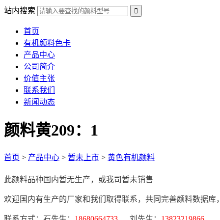
站内搜索
首页
有机颜料色卡
产品中心
公司简介
价值主张
联系我们
新闻动态
颜料黄209：1
首页
>
产品中心
>
暂未上市
>
黄色有机颜料
此颜料品种国内暂无生产，或我司暂未销售
欢迎国内有生产的厂家和我们取得联系，共同完善颜料数据库
联系方式：石先生：
18680664733
刘先生：
13823219866