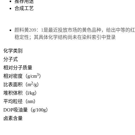
推荐用途
合成工艺
颜料黄209：1是最近投放市场的黄色品种，给出中等的
稳定性；其具体化学结构尚未在染料索引中登录
化学类别
分子式
相对分子质量
3
相对密度（g/cm
）
2
比表面积（m
/g）
堆积体积（l/kg）
平均粒径（nm）
DOP吸油量（g/100g）
卤素含量