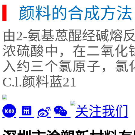
▎
颜料的合成方法
由2-氨基蒽醌经碱熔反
浓硫酸中，在二氧化
入约三个氯原子，氯
C.l.颜料蓝21