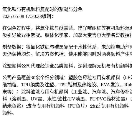
氧化铁与有机颜料复配时的絮凝与分色
2026-05-08 17:30:28
编辑：
在调色过程中，将氧化铁与酞菁蓝、喹吖啶酮红等有机颜料混
吸引导致异相絮凝。胶体化学家、加拿大麦吉尔大学名誉教授指出
制备数据：将氧化铁红与碳黑复配于水性体系，未加控电助剂时，
天仍保持均匀。解决方案包括：使用能够同时对两类颜料产生
涂塑颜料公司代理经销全品类颜料，深刻理解无机与有机颜料
公司产品覆盖30余个细分领域：塑胶色母粒专用有机颜料（PE吹
缆抽粒、TPU膜类及注塑、TPU鞋材及热熔胶、EVA发泡、R
末等）；涂料油漆专用有机颜料（工业漆、汽车漆、汽车修补
料（溶剂墨、UV墨、水性/油性/UV喷墨、PU/PVC鞋材油墨
纳米色浆）;皮革专用有机颜料（PU色片）;压延专用有机颜
颜料。