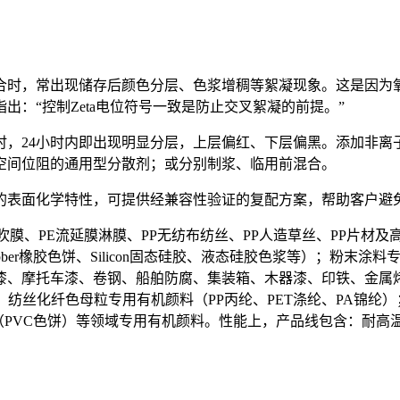
合时，常出现储存后颜色分层、色浆增稠等絮凝现象。这是因为
：“控制Zeta电位符号一致是防止交叉絮凝的前提。”
24小时内即出现明显分层，上层偏红、下层偏黑。添加非离子型高
空间位阻的通用型分散剂；或分别制浆、临用前混合。
的表面化学特性，可提供经兼容性验证的复配方案，帮助客户避
膜、PE流延膜淋膜、PP无纺布纺丝、PP人造草丝、PP片材及高
ubber橡胶色饼、Silicon固态硅胶、液态硅胶色浆等）；粉
漆、摩托车漆、卷钢、船舶防腐、集装箱、木器漆、印铁、金属
）；纺丝化纤色母粒专用有机颜料（PP丙纶、PET涤纶、PA锦纶）
料（PVC色饼）等领域专用有机颜料。性能上，产品线包含：耐高