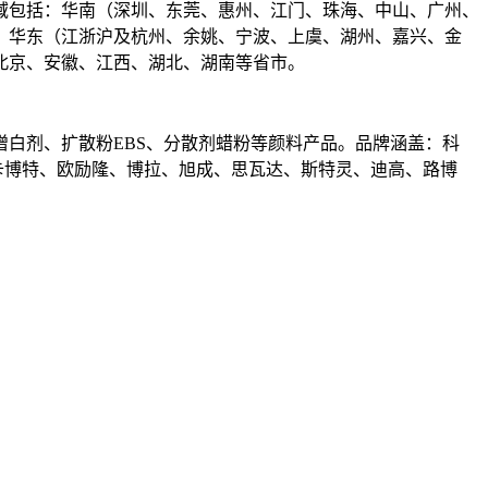
区域包括：华南（深圳、东莞、惠州、江门、珠海、中山、广州、
、华东（江浙沪及杭州、余姚、宁波、上虞、湖州、嘉兴、金
北京、安徽、江西、湖北、湖南等省市。
白剂、扩散粉EBS、分散剂蜡粉等颜料产品。品牌涵盖：科
卡博特、欧励隆、博拉、旭成、思瓦达、斯特灵、迪高、路博