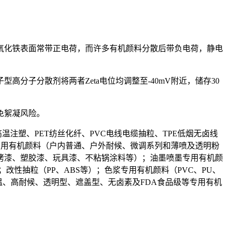
氧化铁表面常带正电荷，而许多有机颜料分散后带负电荷，静电
分子分散剂将两者Zeta电位均调整至-40mV附近，储存30
免絮凝风险。
温注塑、PET纺丝化纤、PVC电线电缆抽粒、TPE低烟无卤线
末涂料专用有机颜料（户内普通、户外耐候、微调系列和薄喷及透明粉
烤漆、塑胶漆、玩具漆、不粘锅涂料等）；油墨喷墨专用有机颜
；改性抽粒（PP、ABS等）；色浆专用有机颜料（PVC、PU、
温、高耐候、透明型、遮盖型、无卤素及FDA食品级等专用有机