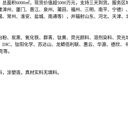
总面积6000㎡，现货价值超5000万元，支持三天到货。服务
建漳州、厦门、晋江、泉州、莆田、福州、三明、南平、宁德）
锡、常州、淮安、盐城、南通等），并辐射山东、河北、天津、
白粉、炭黑、氧化铁、群青、钛黄、荧光颜料、溶剂染料、荧光增
、DIC、钛阳化学、苏达山、龙蟒佰利联、惠云、华源、德欣、
克等。
料，涂塑造，真材实料无填料。