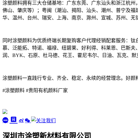
涂塑颜料拥有三大仓储基地：广东东莞、广东汕头和浙江杭州，
佛山、肇庆等）；粤闽（潮汕、揭阳、汕头、潮州、普宁及福
华、温州、台州、瑞安、上海、南京、滁州、宣城、苏州、无
同时涂塑颜料为优质终端长期复购客户代理经销配套服务：钛
慕、泛能拓、特诺、福禄、纽碧莱、好利得、科莱恩、巴斯夫
润、BYK、石原、杜马德、花王、霍尼韦尔、日油、瓦克、默
涂塑颜料一直践行专业、齐全、稳定、永续的经营理念。好颜
#涂塑颜料 #贵阳有机颜料厂家
深圳市涂塑新材料有限公司