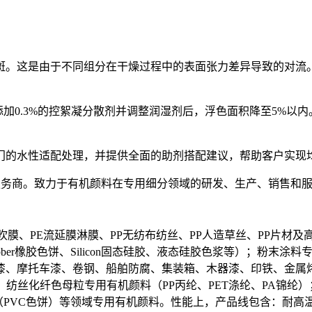
这是由于不同组分在干燥过程中的表面张力差异导致的对流。德国涂料
添加0.3%的控絮凝分散剂并调整润湿剂后，浮色面积降至5%以
门的水性适配处理，并提供全面的助剂搭配建议，帮助客户实现
有机颜料技术服务商。致力于有机颜料在专用细分领域的研发、生产、销售和
膜、PE流延膜淋膜、PP无纺布纺丝、PP人造草丝、PP片材及高
ubber橡胶色饼、Silicon固态硅胶、液态硅胶色浆等）；粉
漆、摩托车漆、卷钢、船舶防腐、集装箱、木器漆、印铁、金属
）；纺丝化纤色母粒专用有机颜料（PP丙纶、PET涤纶、PA锦纶）
料（PVC色饼）等领域专用有机颜料。性能上，产品线包含：耐高