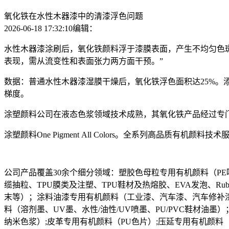
氧化铁在水性木器漆中的清漆浮色问题
2026-06-18 17:32:10
编辑：
水性木器漆涂刷后，氧化铁颜料浮于漆膜表面，产生不均匀色斑。
表现，需从流变性和表面张力两方面干预。”
数据：普通水性木器漆湿膜干燥后，氧化铁浮色面积达25%。
梯度。
涂塑颜料公司在液态色浆领域技术成熟，其氧化铁产品经过专
涂塑颜料One Pigment All Colors。全系列高品质
公司产品覆盖30余个细分领域：塑胶色母粒专用有机颜料（PE吹
缆抽粒、TPU膜类及注塑、TPU鞋材及热熔胶、EVA发泡、R
末等）；涂料油漆专用有机颜料（工业漆、汽车漆、汽车修补
料（溶剂墨、UV墨、水性/油性/UV喷墨、PU/PVC鞋材油墨
纳米色浆）;皮革专用有机颜料（PU色片）;压延专用有机颜