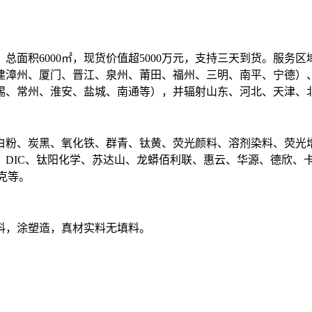
总面积6000㎡，现货价值超5000万元，支持三天到货。服务
建漳州、厦门、晋江、泉州、莆田、福州、三明、南平、宁德）
锡、常州、淮安、盐城、南通等），并辐射山东、河北、天津、
白粉、炭黑、氧化铁、群青、钛黄、荧光颜料、溶剂染料、荧光增
、DIC、钛阳化学、苏达山、龙蟒佰利联、惠云、华源、德欣、
克等。
料，涂塑造，真材实料无填料。