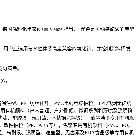
化学家Klaus Menzel指出：“浮色是贝纳德旋涡的典型
内。用户应选用与水性体系高度兼容的氧化铁，并控制涂料挥发
均匀着色。
服务。
温注塑、PET纺丝化纤、PVC电线电缆抽粒、TPE低烟无卤线
末涂料专用有机颜料（户内普通、户外耐候、微调系列和薄喷及透明粉
烤漆、塑胶漆、玩具漆、不粘锅涂料等）；油墨喷墨专用有机颜
；改性抽粒（PP、ABS等）；色浆专用有机颜料（PVC、PU、
温、高耐候、透明型、遮盖型、无卤素及FDA食品级等专用有机