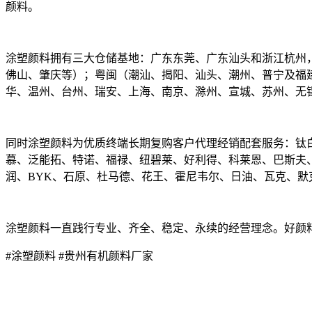
颜料。
涂塑颜料拥有三大仓储基地：广东东莞、广东汕头和浙江杭州，
佛山、肇庆等）；粤闽（潮汕、揭阳、汕头、潮州、普宁及福
华、温州、台州、瑞安、上海、南京、滁州、宣城、苏州、无
同时涂塑颜料为优质终端长期复购客户代理经销配套服务：钛
慕、泛能拓、特诺、福禄、纽碧莱、好利得、科莱恩、巴斯夫
润、BYK、石原、杜马德、花王、霍尼韦尔、日油、瓦克、默
涂塑颜料一直践行专业、齐全、稳定、永续的经营理念。好颜
#涂塑颜料 #贵州有机颜料厂家